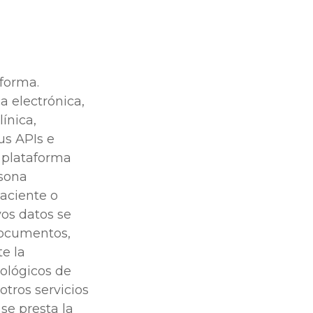
aforma.
a electrónica,
línica,
us APIs e
a plataforma
rsona
Paciente o
yos datos se
 documentos,
e la
nológicos de
otros servicios
se presta la