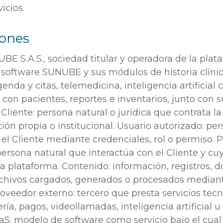
vicios.
iones
E S.A.S., sociedad titular y operadora de la plat
 software SUNUBE y sus módulos de historia clínic
enda y citas, telemedicina, inteligencia artificial c
on pacientes, reportes e inventarios, junto con s
 Cliente: persona natural o jurídica que contrata l
ión propia o institucional. Usuario autorizado: pe
 el Cliente mediante credenciales, rol o permiso. 
 persona natural que interactúa con el Cliente y cu
la plataforma. Contenido: información, registros,
chivos cargados, generados o procesados mediant
oveedor externo: tercero que presta servicios tec
ía, pagos, videollamadas, inteligencia artificial u 
aS: modelo de software como servicio bajo el cual 