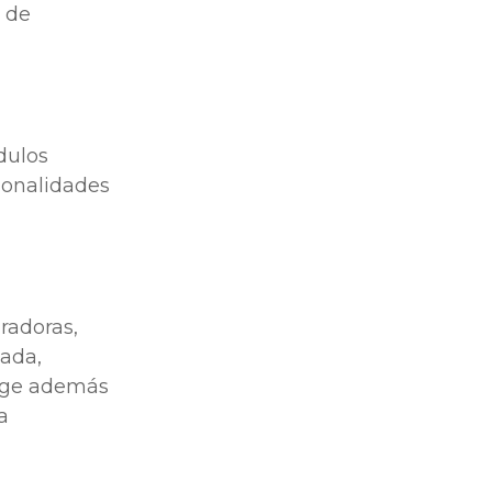
a de
dulos
ionalidades
radoras,
mada,
 rige además
a