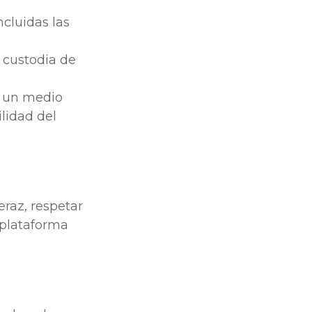
ncluidas las
a custodia de
s un medio
ilidad del
eraz, respetar
 plataforma