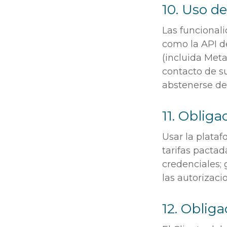
10. Uso d
Las funcional
como la API d
(incluida Meta
contacto de su
abstenerse de
11. Obliga
Usar la plataf
tarifas pactad
credenciales; 
las autorizaci
12. Obliga