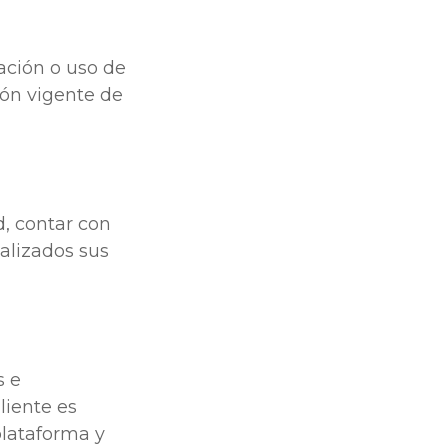
eación o uso de
ión vigente de
d, contar con
alizados sus
s e
Cliente es
plataforma y