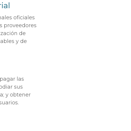
ial
ales oficiales
us proveedores
ización de
cables y de
 pagar las
odiar sus
a; y obtener
suarios.
d