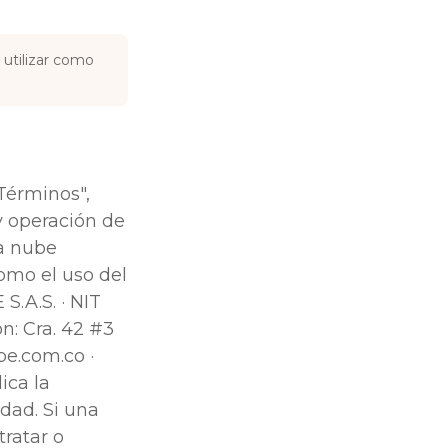
utilizar como
Términos",
 y operación de
la nube
omo el uso del
S.A.S. · NIT
n: Cra. 42 #3
be.com.co ·
ica la
dad. Si una
ratar o