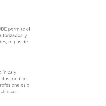
UBE permite el
utorizados, y
des, reglas de
línica y
 actos médicos
profesionales o
clínicas,